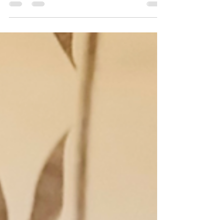
La petite Histoire... Il PARMIGIANO Au Moyen
Âge, les moines cisterciens et bénédictins,
poussés par la recherche d'un fromage à
longue...