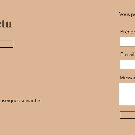
Vous p
ctu
Préno
r
E-mail
Messa
nseignes suivantes :