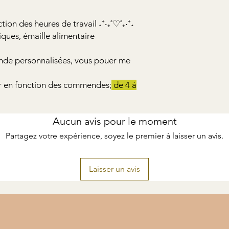
tion des heures de travail ˖⁺‧₊˚♡˚₊‧⁺˖
iques, émaille alimentaire
de personnalisées, vous pouer me
er en fonction des commendes;
de 4 à
Aucun avis pour le moment
Partagez votre expérience, soyez le premier à laisser un avis.
Laisser un avis