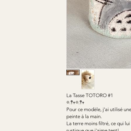
La Tasse TOTORO #1
𖡼.𖤣𖥧𖡼.𖤣𖥧
Pour ce modèle, j’ai utilisé u
peinte à la main.
La terre moins filtré, ce qui l
rustique que j'aime tent!