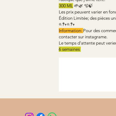
300 ML
🌱🌿 🫧🍃
Les prix peuvent varier en fonc
Édition Limitée; des pièces un
𖡼.𖤣𖥧𖡼.𖤣𖥧
Information:
Pour des commen
contacter sur instagrame.
Le temps d'attente peut veri
6 semaines