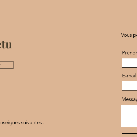
Vous p
ctu
Préno
r
E-mail
Messa
nseignes suivantes :