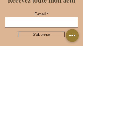
Recevez toute mon actu
E-mail
S’abonner
Politique de confidentialité
Politique de cookies
Mentions légales
Vous pouvez aussi me contacter ici
Prénom
Nom